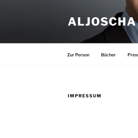
Zum
Inhalt
ALJOSCHA
springen
Zur Person
Bücher
Pres
IMPRESSUM