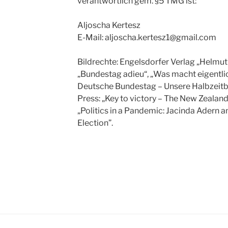
verantwortlich gem. §5 TMG ist:
Aljoscha Kertesz
E-Mail: aljoscha.kertesz1@gmail.com
Bildrechte: Engelsdorfer Verlag „Helmut 
„Bundestag adieu“, „Was macht eigentlic
Deutsche Bundestag – Unsere Halbzeitbil
Press: „Key to victory – The New Zealand
„Politics in a Pandemic: Jacinda Adern
Election”.