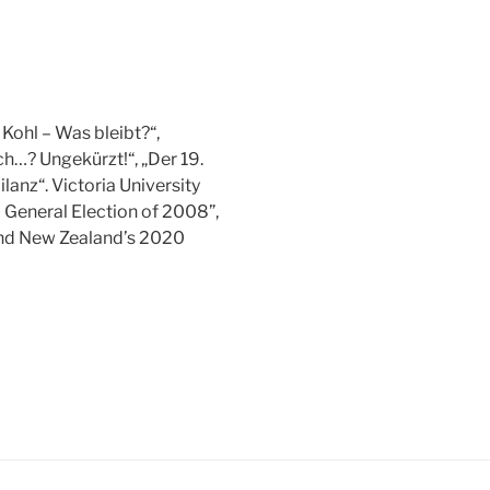
Kohl – Was bleibt?“,
h…? Ungekürzt!“, „Der 19.
anz“. Victoria University
 General Election of 2008”,
 and New Zealand’s 2020